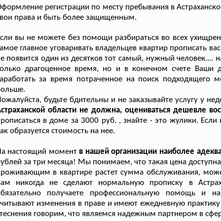
формление регистрации по месту пребывания в Астраханско
вои права и быть более защищенным.
сли вы не можете без помощи разбираться во всех ухищрени
амое главное уговаривать владельцев квартир прописать вас
е появится один из десятков тот самый, нужный человек...
только драгоценное время, но и в конечном счете Ваши 
аработать за время потраченное на поиск подходящего ме
больше.
ожалуйста, будьте бдительны и не заказывайте услугу у н
страханской области не должна, оцениваться дешевле вос
рописаться в доме за 3000 руб. , знайте - это жулики. Ес
ак образуется стоимость на нее.
На настоящий момент
в нашей организации наиболее адекв
ублей за три месяца! Мы понимаем, что такая цена доступн
роживающим в квартире растет сумма обслуживания, можете
Вам никогда не сделают нормальную прописку в Астрах
обязательно получаете профессиональную помощь и на
читывают изменения в праве и имеют ежедневную практику 
теснения говорим, что являемся надежным партнером в сфе