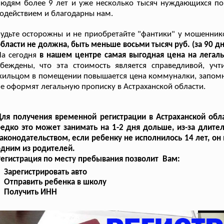
юдям более 9 лет и уже несколько тысяч нуждающихся по
одействием и благодарны нам.
удьте осторожны и не приобретайте "фантики" у мошенни
бласти не должна, быть меньше восьми тысяч руб. (за 90 д
а сегодня
в нашем центре самая выгодная цена на легал
убеждены, что эта стоимость является справедливой, уч
ильцом в помещении повышается цена коммуналки, запомнит
е оформят легальную прописку в Астраханской области.
ля получения временной регистрации в Астраханской обла
едко это может занимать на 1-2 дня дольше, из-за длите
аконодательством, если ребенку не исполнилось 14 лет, о
дним из родителей.
егистрация по месту пребывания позволит Вам:
Зарегистрировать авто
Отправить ребенка в школу
Получить ИНН