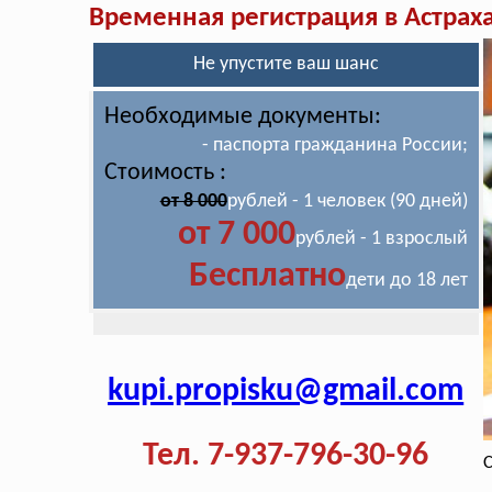
Временная регистрация в Астрах
Не упустите ваш шанс
Необходимые документы:
- паспорта гражданина России;
Стоимость :
от 8 000
рублей - 1 человек (90 дней)
от 7 000
рублей - 1 взрослый
Бесплатно
дети до 18 лет
kupi.propisku@gmail.com
Тел. 7-937-796-30-96
С