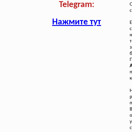
Telegram:
О
с
Нажмите тут
Е
с
н
з
П
А
п
к
р
п
у
с