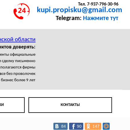
Тел. 7-937-796-30-96
kupi.propisku@gmail.com
Telegram:
Нажмите тут
нской области
нктов доверять:
менты официальные
 сделку письменно
с полагаются фирмы
се без проволочек
бизнес более 9 лет
КИ
КОНТАКТЫ
84
90
147